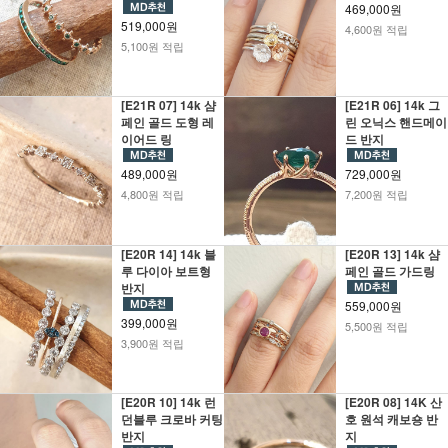
469,000원
519,000원
4,600원 적립
5,100원 적립
[E21R 07] 14k 샴
[E21R 06] 14k 그
페인 골드 도형 레
린 오닉스 핸드메이
이어드 링
드 반지
489,000원
729,000원
4,800원 적립
7,200원 적립
[E20R 14] 14k 블
[E20R 13] 14k 샴
루 다이아 보트형
페인 골드 가드링
반지
559,000원
399,000원
5,500원 적립
3,900원 적립
[E20R 10] 14k 런
[E20R 08] 14K 산
던블루 크로바 커팅
호 원석 캐보숑 반
반지
지