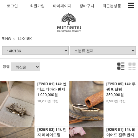
로그인
회원가입
마이페이지
장바구니
최근본상품
RING
14K/18K
정렬
[E26R 01] 14k 앤
[E25R 05] 14k 무
티크 티아라 반지
광 반달링
1,020,000원
359,000원
10,200원 적립
3,500원 적립
[E25R 03] 14k 민
[E25R 01] 14k 레
자 레이어드링
이어드 진주 반지