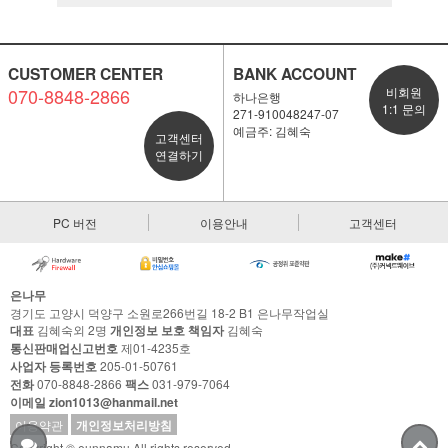
CUSTOMER CENTER
BANK ACCOUNT
070-8848-2866
비회원
하나은행
1:1 문의
271-910048247-07
예금주: 김혜숙
고객센터
연결하기
PC 버전
이용안내
고객센터
은나무
경기도 고양시 덕양구 소원로266번길 18-2 B1 은나무작업실
대표
김혜숙외 2명
개인정보 보호 책임자
김혜숙
통신판매업신고번호
제01-4235호
사업자 등록번호
205-01-50761
전화
070-8848-2866
팩스
031-979-7064
이메일 zion1013@hanmail.net
이용약관
개인정보처리방침
Copyright © eunnamu All rights reserved.