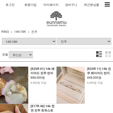
로그인
회원가입
마이페이지
장바구니
최근본상품
RING
14K/18K
진주
정렬
[E25R 01] 14k 레
[E23R 11] 14k 진
이어드 진주 반지
주 레이어드 반지
699,000원
449,000원
6,900원 적립
4,400원 적립
[E17R 46] 14k 천
연 진주 트위스트