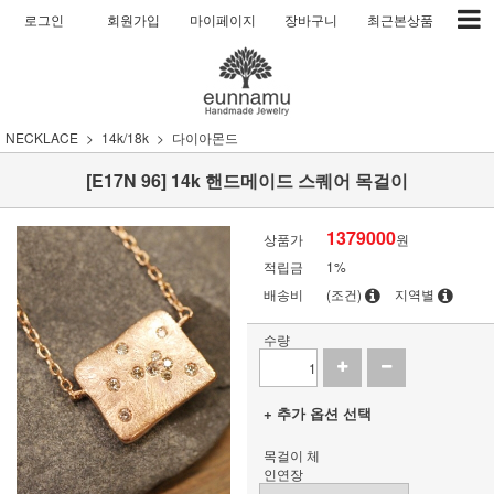
로그인
회원가입
마이페이지
장바구니
최근본상품
NECKLACE
14k/18k
다이아몬드
[E17N 96] 14k 핸드메이드 스퀘어 목걸이
1379000
상품가
원
적립금
1%
배송비
(조건)
지역별
수량
+ 추가 옵션 선택
목걸이 체
인연장