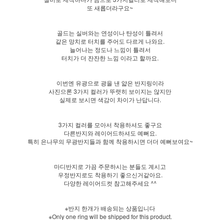
또 새롭더라구요~
골드는 실버와는 연성이나 탄성이 틀려서
같은 망치로 터치를 주어도 다르게 나와요.
늘어나는 정도나 느낌이 틀려서
터치가 더 잔잔한 느낌 이라고 할까요.
이번엔 유광으로 광을 낸 얇은 반지링이라
사진으론 3가지 컬러가 뚜렷히 보이지는 않지만
실제로 보시면 색감이 차이가 난답니다.
3가지 컬러를 모아서 착용하셔도 좋구요
다른반지와 레이어드하셔도 예뻐요.
특히 은나무의 무광반지들과 함께 착용하시면 더더 예뻐보여요~
마디반지로 가끔 주문하시는 분들도 계시고
우정반지로도 착용하기 좋으신거같아요.
다양한 레이어드컷 참고해주세요 ^^
※반지 한개가 배송되는 상품입니다
※Only one ring will be shipped for this product.