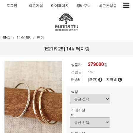
로그인
회원가입
마이페이지
장바구니
최근본상품
RING
14K/18K
민성
[E21R 29] 14k 터치링
279000
상품가
원
적립금
1%
배송비
(조건)
지역별
색상
게이지선
택