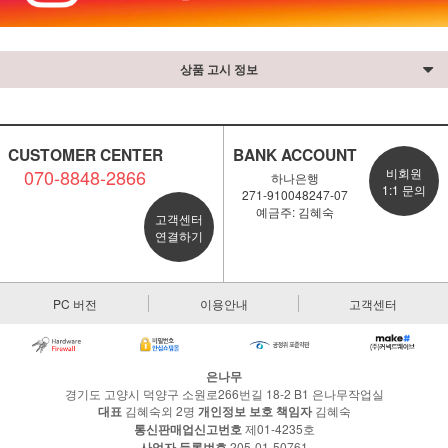
상품 고시 정보
CUSTOMER CENTER
BANK ACCOUNT
070-8848-2866
비회원
하나은행
1:1 문의
271-910048247-07
예금주: 김혜숙
고객센터
연결하기
PC 버전
이용안내
고객센터
은나무
경기도 고양시 덕양구 소원로266번길 18-2 B1 은나무작업실
대표
김혜숙외 2명
개인정보 보호 책임자
김혜숙
통신판매업신고번호
제01-4235호
사업자 등록번호
205-01-50761