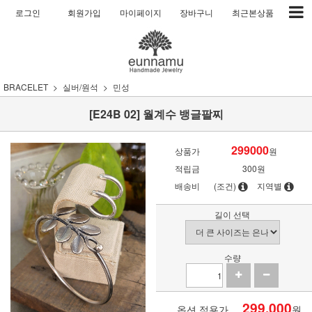
로그인
회원가입
마이페이지
장바구니
최근본상품
BRACELET
실버/원석
민성
[E24B 02] 월계수 뱅글팔찌
299000
상품가
원
적립금
300원
배송비
(조건)
지역별
길이 선택
수량
299,000
옵션 적용가
원