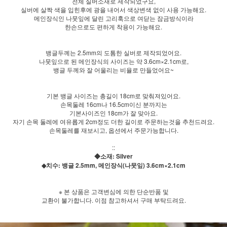
전체 실버소재로 제작되었구요,
실버에 살짝 색을 입힌후에 광을 내어서 색상변색 없이 사용 가능해요.
메인장식인 나뭇잎에 달린 고리훅으로 여닫는 잠금방식이라
한손으로도 편하게 착용이 가능해요.
뱅글두께는 2.5mm의 도톰한 실버로 제작되었어요.
나뭇잎으로 된 메인장식의 사이즈는 약 3.6cm×2.1cm로,
뱅글 두께와 잘 어울리는 비율로 만들었어요~
기본 뱅글 사이즈는 총길이 18cm로 맞춰져있어요.
손목둘레 16cm나 16.5cm이신 분까지는
기본사이즈인 18cm가 잘 맞아요.
자기 손목 둘레에 여유롭게 2cm정도 더한 길이로 주문하는것을 추천드려요.
손목둘레를 재보시고, 옵션에서 주문가능합니다.
::
◆소재: Silver
◆치수: 뱅글 2.5mm, 메인장식(나뭇잎) 3.6cm×2.1cm
※ 본 상품은 고객변심에 의한 단순반품 및
교환이 불가합니다. 이점 참고하셔서 구매 부탁드려요.