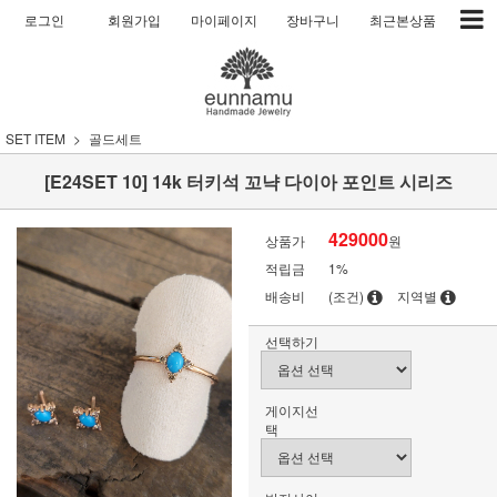
로그인
회원가입
마이페이지
장바구니
최근본상품
SET ITEM
골드세트
[E24SET 10] 14k 터키석 꼬냑 다이아 포인트 시리즈
429000
상품가
원
적립금
1%
배송비
(조건)
지역별
선택하기
게이지선
택