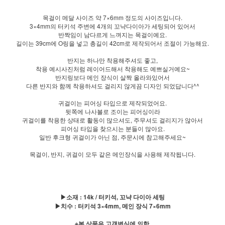
목걸이 메달 사이즈 약 7×6mm 정도의 사이즈입니다.
3×4mm의 터키석 주변에 4개의 꼬냑다이아가 세팅되어 있어서
반짝임이 남다르게 느껴지는 목걸이예요.
길이는 39cm에 O링을 넣고 총길이 42cm로 제작되어서 조절이 가능해요.
반지는 하나만 착용해주셔도 좋고,
착용 예시사진처럼 레이어드해서 착용해도 예쁘실거예요~
반지링보다 메인 장식이 살짝 올라와있어서
다른 반지와 함께 착용하셔도 걸리지 않게끔 디자인 되었답니다^^
귀걸이는 피어싱 타입으로 제작되었어요.
뒷쪽에 나사볼로 조이는 피어싱이라
귀걸이를 착용한 상태로 활동이 많으셔도, 주무셔도 걸리지가 않아서
피어싱 타입을 찾으시는 분들이 많아요.
일반 후크형 귀걸이가 아닌 점, 주문시에 참고해주세요~
목걸이, 반지, 귀걸이 모두 같은 메인장식을 사용해 제작됩니다.
▶소재 : 14k / 터키석, 꼬냑 다이아 세팅
▶치수 : 터키석 3×4mm, 메인 장식 7×6mm
※본 상품은 고객변심에 의한