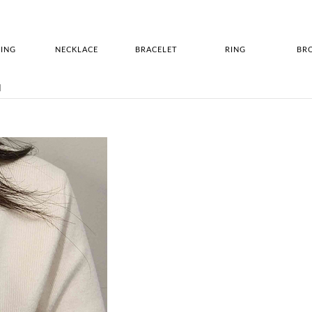
ING
NECKLACE
BRACELET
RING
BR
찌