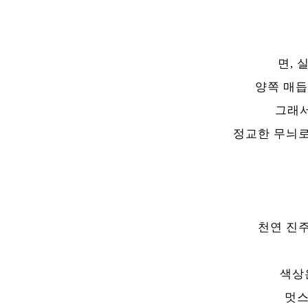
면, 
양쪽 매듭
그래서
정교한 무늬로
천연 진주
색상은
멋스