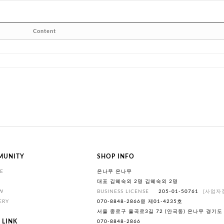
Content
MUNITY
SHOP INFO
E
은나무 은나무
대표 김혜숙외 2명 김혜숙외 2명
W
BUSINESS LICENSE
205-01-50761
[사업자
ERY
070-8848-2866읟 제01-4235호
서울 종로구 율곡로3길 72 (안국동) 은나무 경기도
 LINK
070-8848-2866