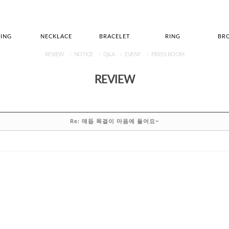
ING
NECKLACE
BRACELET
RING
BR
REVIEW
NOTICE
Q&A
EVENT
PRESS ROOM
REVIEW
Re: 매듭 목걸이 마음에 들어요~