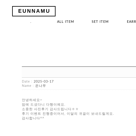
EUNNAMU
.
ALL ITEM
SET ITEM
EARR
Date :
2025-03-17
Name :
은나무
안녕하세요~
맘에 드셨다니 다행이예요.
소중한 사진후기 감사드립니다ㅎㅎ
후기 이벤트 진행중이어서, 이달의 귀걸이 보내드릴게요.
감사합니다^^