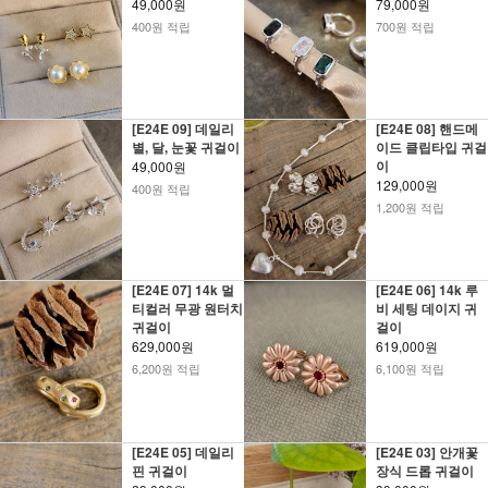
49,000원
79,000원
400원 적립
700원 적립
[E24E 09] 데일리
[E24E 08] 핸드메
별, 달, 눈꽃 귀걸이
이드 클립타입 귀걸
이
49,000원
129,000원
400원 적립
1,200원 적립
[E24E 07] 14k 멀
[E24E 06] 14k 루
티컬러 무광 원터치
비 세팅 데이지 귀
귀걸이
걸이
629,000원
619,000원
6,200원 적립
6,100원 적립
[E24E 05] 데일리
[E24E 03] 안개꽃
핀 귀걸이
장식 드롭 귀걸이