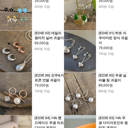
29,000원
39,000원
200원 적립
300원 적립
[E24E 02] 데일리
[E24E 01] 하트 아
원터치 실버 귀걸이
쿠아마린 장식 귀걸
이
69,000원
79,000원
600원 적립
700원 적립
[E23E 06] 진주&지
[E23E 05] 무광 실
르콘 언발 귀걸이
버볼 링 귀걸이
79,000원
89,000원
700원 적립
800원 적립
[E23E 04] 14k 핸
[E23E 03] 14k 무
드메이드 무광 러프
광 다이아포인트 원
다이아 귀걸이
터치 귀걸이