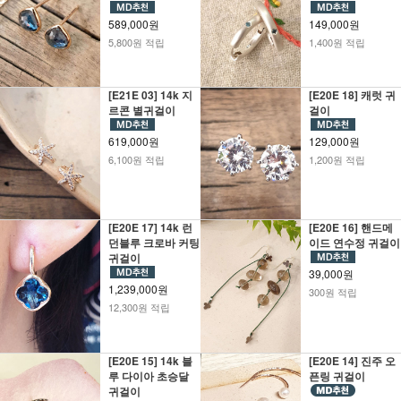
589,000원
149,000원
5,800원 적립
1,400원 적립
[E21E 03] 14k 지
[E20E 18] 캐럿 귀
르콘 별귀걸이
걸이
619,000원
129,000원
6,100원 적립
1,200원 적립
[E20E 17] 14k 런
[E20E 16] 핸드메
던블루 크로바 커팅
이드 연수정 귀걸이
귀걸이
39,000원
1,239,000원
300원 적립
12,300원 적립
[E20E 15] 14k 블
[E20E 14] 진주 오
루 다이아 초승달
픈링 귀걸이
귀걸이