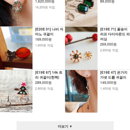
1,620,000원
89,000원
16,200원 적립
[E20E 01] 나비 자
[E19E 71] 꽃송이
마노 귀걸이
러프 다이아몬드 피
어싱
169,000원
269,000원
1,600원 적립
2,600원 적립
[E19E 67] 14k 트
[E19E 47] 은가지
리 귀걸이(한짝)
가넷 드롭 귀걸이
289,000원
149,000원
2,800원 적립
1,400원 적립
더보기 ▼