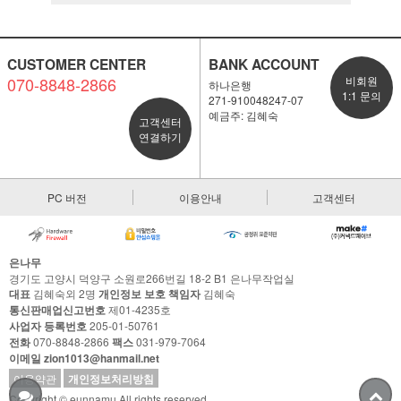
CUSTOMER CENTER
BANK ACCOUNT
070-8848-2866
비회원
하나은행
1:1 문의
271-910048247-07
예금주: 김혜숙
고객센터
연결하기
PC 버전
이용안내
고객센터
은나무
경기도 고양시 덕양구 소원로266번길 18-2 B1 은나무작업실
대표
김혜숙외 2명
개인정보 보호 책임자
김혜숙
통신판매업신고번호
제01-4235호
사업자 등록번호
205-01-50761
전화
070-8848-2866
팩스
031-979-7064
이메일 zion1013@hanmail.net
이용약관
개인정보처리방침
Copyright © eunnamu All rights reserved.