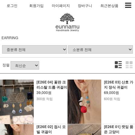
로그인
회원가입
마이페이지
장바구니
최근본상품
EARRING
정렬
[E26E 04] 꽃판 크
[E26E 03] 산호 가
리스탈 드롭 귀걸이
지 장식 귀걸이
39,000원
69,000원
300원 적립
600원 적립
[E26E 02] 접시 모
[E26E 01] 캣잎 품
빌 귀걸이
은 고양이