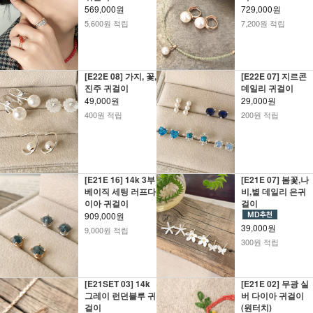
569,000원
729,000원
5,600원 적립
7,200원 적립
[E22E 08] 가지, 꽃,
[E22E 07] 지르콘
진주 귀걸이
데일리 귀걸이
49,000원
29,000원
400원 적립
200원 적립
[E21E 16] 14k 3부
[E21E 07] 봄꽃,나
베이직 세팅 러프다
비,별 데일리 은귀
이아 귀걸이
걸이
909,000원
39,000원
9,000원 적립
300원 적립
[E21SET 03] 14k
[E21E 02] 무광 실
그레이 런던블루 귀
버 다이아 귀걸이
걸이
(원터치)