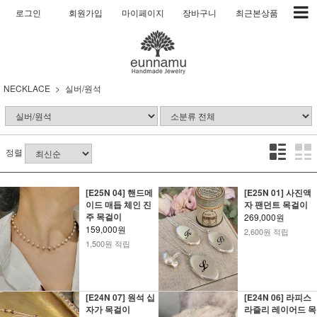
로그인
회원가입
마이페이지
장바구니
최근본상품
NECKLACE
실버/원석
정렬
[E25N 04] 핸드메
[E25N 01] 사진액
이드 매듭 체인 진
자 팬던트 목걸이
주 목걸이
269,000원
159,000원
2,600원 적립
1,500원 적립
[E24N 07] 원석 십
[E24N 06] 라피스
자가 목걸이
라즐리 레이어드 목