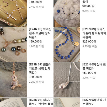
걸이
249,000원
99,000원
2,400원 적립
900원 적립
[E24N 05] 브라운
[E23N 09] 라피스
진주 토글바 장식
라즐리 황옥꽃가지
목걸이
목걸이
199,000원
329,000원
1,900원 적립
3,200원 적립
[E23N 07] 곰돌이
[E23N 05] 실버 드
지르콘 세팅 입체
롭 목걸이
목걸이
159,000원
229,000원
800원 적립
2,200원 적립
[E22N 04] 십자가
[E22N 02] 엔틱 진
돋보기 팬던트 목걸
주 돋보기