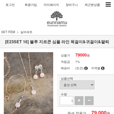
로그인
회원가입
마이페이지
장바구니
최근본상품
SET ITEM
실버세트
[E23SET 16] 블루 지르콘 심플 라인 목걸이&귀걸이&팔찌
79000
상품가
원
적립금
1%
배송비
(조건)
지역별
상품선택
수량
79,000
옵션 적용가
원