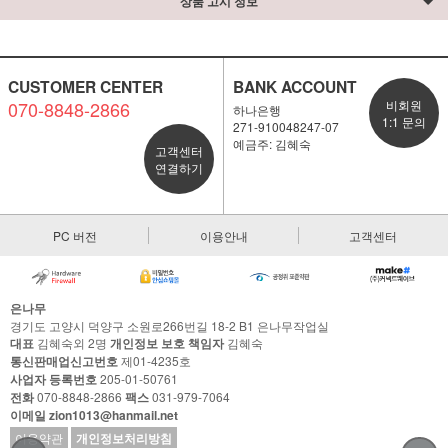
상품 고시 정보
CUSTOMER CENTER
BANK ACCOUNT
070-8848-2866
비회원
하나은행
1:1 문의
271-910048247-07
예금주: 김혜숙
고객센터
연결하기
PC 버전
이용안내
고객센터
은나무
경기도 고양시 덕양구 소원로266번길 18-2 B1 은나무작업실
대표
김혜숙외 2명
개인정보 보호 책임자
김혜숙
통신판매업신고번호
제01-4235호
사업자 등록번호
205-01-50761
전화
070-8848-2866
팩스
031-979-7064
이메일 zion1013@hanmail.net
이용약관
개인정보처리방침