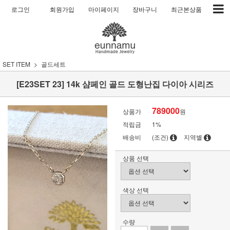
로그인
회원가입
마이페이지
장바구니
최근본상품
SET ITEM
골드세트
[E23SET 23] 14k 샴페인 골드 도형난집 다이아 시리즈
789000
상품가
원
적립금
1%
배송비
(조건)
지역별
상품 선택
색상 선택
수량