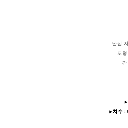
난집 
도형
간
▶
▶치수 :