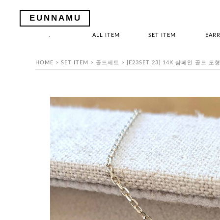
EUNNAMU
.
ALL ITEM
SET ITEM
EARR
HOME
>
SET ITEM
>
골드세트
> [E23SET 23] 14K 샴페인 골드