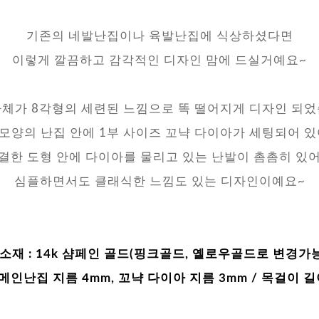
기존의 네발난집이나 육발난집에 식상하셨다면
이렇게 깔끔하고 감각적인 디자인 맘에 드실거예요~
자체가 8각형의 세련된 느낌으로 똑 떨어지게 디자인 되었
모양의 난집 안에 1부 사이즈 꼬냑 다이아가 세팅되어 있
결한 도형 안에 다이아를 물리고 있는 난발이 촘촘히 있
심플하면서도 클래식한 느낌도 있는 디자인이예요~
소재 :
14k 샴페인 골드(핑크골드, 옐로우골드로 변경가능
메인난집 지름 4mm, 꼬냑 다이아 지름 3mm / 목걸이 길