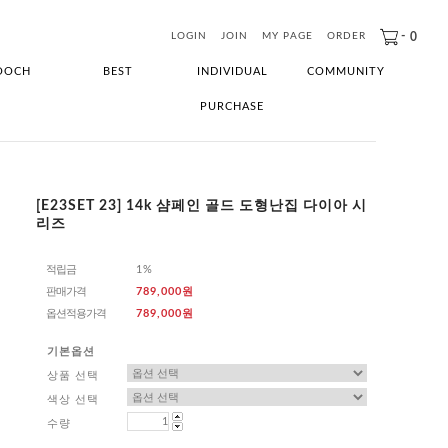
-
0
LOGIN
JOIN
MY PAGE
ORDER
OOCH
BEST
INDIVIDUAL
COMMUNITY
PURCHASE
[E23SET 23] 14k 샴페인 골드 도형난집 다이아 시
리즈
적립금
1%
판매가격
789,000원
옵션적용가격
789,000
원
기본옵션
상품 선택
색상 선택
수량