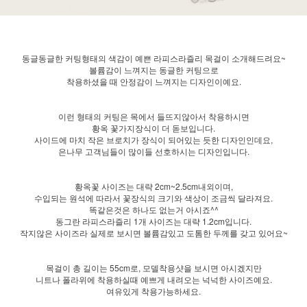
동글동글한 커팅형태의 색감이 예쁜 라피스라즐리 목걸이 소개해드려요~
볼륨감이 느껴지는 동글한 커팅으로
착용하셨을 때 안정감이 느껴지는 디자인이예요.
이런 형태의 커팅은 목에서 들뜨지않아서 착용하시면
황옥 꽃가지장식이 더 돋보입니다.
사이드에 마치 작은 브로치가 장식이 되어있는 듯한 디자인인데요,
은나무 고객님들이 많이들 선호하시는 디자인입니다.
황옥꽃 사이즈는 대략 2cm~2.5cm내외이며,
수입되는 원석에 따라서 꽃장식의 크기와 색상이 조금씩 달라져요.
똑같은것은 하나도 없는거 아시죠^^
동그란 라피스라즐리 1개 사이즈는 대략 1.2cm입니다.
작지않은 사이즈라 실제로 보시면 볼륨감있고 도톰한 두께를 갖고 있어요~
목걸이 총 길이는 55cm로, 모델착용샷을 보시면 아시겠지만
니트나 폴라위에 착용하실때 예쁘게 내려오는 넉넉한 사이즈예요.
여유있게 착용가능하세요.