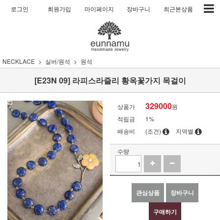
로그인
회원가입
마이페이지
장바구니
최근본상품
NECKLACE
실버/원석
원석
[E23N 09] 라피스라즐리 황옥꽃가지 목걸이
329000
상품가
원
적립금
1%
배송비
(조건)
지역별
수량
관심상품
장바구니
구매하기