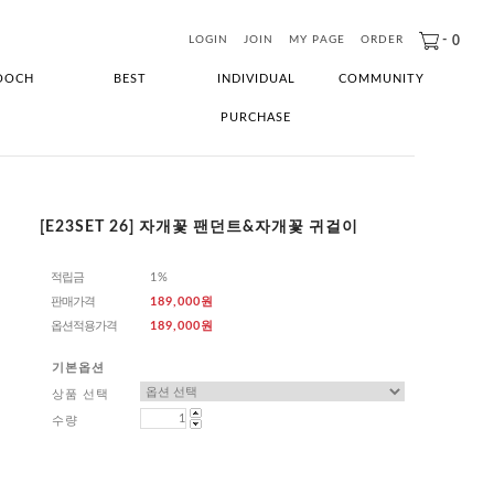
-
0
LOGIN
JOIN
MY PAGE
ORDER
OOCH
BEST
INDIVIDUAL
COMMUNITY
PURCHASE
[E23SET 26] 자개꽃 팬던트&자개꽃 귀걸이
적립금
1%
판매가격
189,000원
옵션적용가격
189,000
원
기본옵션
상품 선택
수량