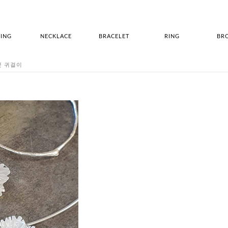
ING
NECKLACE
BRACELET
RING
BR
개꽃 귀걸이