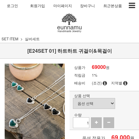
로그인
회원가입
마이페이지
장바구니
최근본상품
SET ITEM
실버세트
[E24SET 01] 하트하트 귀걸이&목걸이
69000
상품가
원
적립금
1%
배송비
(조건)
지역별
상품 선택
수량
69,000
옵션 적용가
원