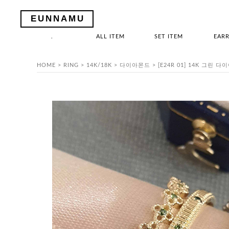
EUNNAMU
.
ALL ITEM
SET ITEM
EARR
HOME
>
RING
>
14K/18K
>
다이아몬드
> [E24R 01] 14K 그린