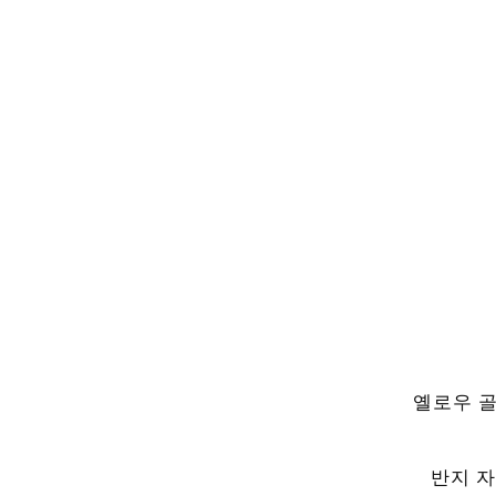
옐로우 골
반지 