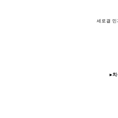
세로결 민
▶치