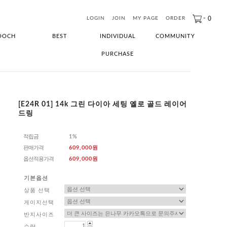
-
0
LOGIN
JOIN
MY PAGE
ORDER
OOCH
BEST
INDIVIDUAL
COMMUNITY
PURCHASE
[E24R 01] 14k 그린 다이아 세팅 옐로 골드 레이어
드링
적립금
1%
판매가격
609,000원
옵션적용가격
609,000
원
기본옵션
상품 선택
게이지선택
반지사이즈
수량