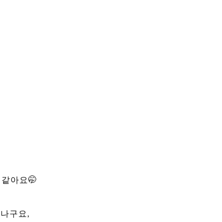
 같아요🤭
라이프 하세요!
매
나구요,