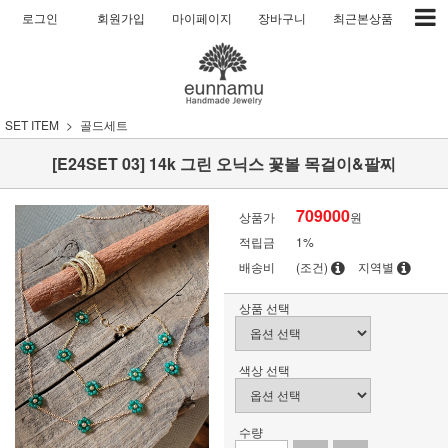
로그인
회원가입
마이페이지
장바구니
최근본상품
SET ITEM
골드세트
[E24SET 03] 14k 그린 오닉스 꽃볼 목걸이&팔찌
709000
상품가
원
적립금
1%
배송비
(조건)
지역별
상품 선택
색상 선택
수량