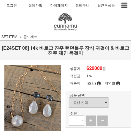
로그인
회원가입
마이페이지
장바구니
최근본상품
SET ITEM
골드세트
[E24SET 08] 14k 바로크 진주 런던블루 장식 귀걸이 & 바로크
진주 체인 목걸이
629000
상품가
원
적립금
1%
배송비
(조건)
지역별
상품 선택
수량