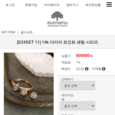
로그인
회원가입
마이페이지
장바구니
최근본상품
SET ITEM
골드세트
[E24SET 11] 14k 다이아 포인트 세팅 시리즈
909000
상품가
원
적립금
1%
배송비
(조건)
지역별
선택하기
게이지선
택