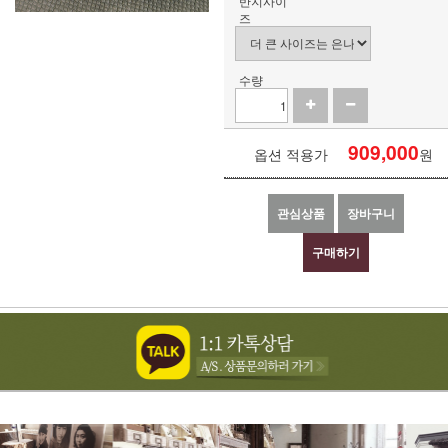
반지사이
즈
수량
909,000
옵션 적용가
원
관심상품
장바구니
구매하기