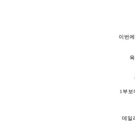
이번에
육
1부보
데일