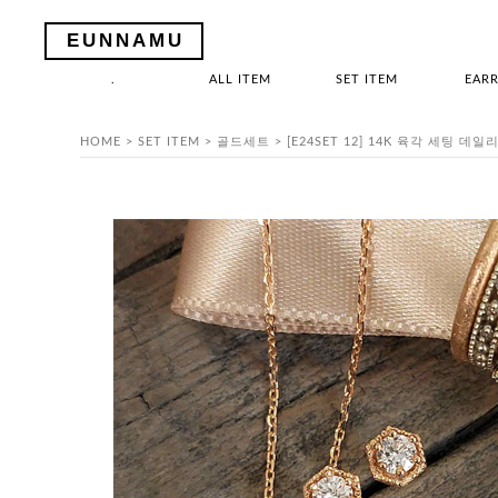
EUNNAMU
.
ALL ITEM
SET ITEM
EARR
HOME
>
SET ITEM
>
골드세트
> [E24SET 12] 14K 육각 세팅 데