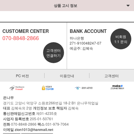
상품 고시 정보
CUSTOMER CENTER
BANK ACCOUNT
070-8848-2866
비회원
하나은행
1:1 문의
271-910048247-07
예금주: 김혜숙
고객센터
연결하기
PC 버전
이용안내
고객센터
은나무
경기도 고양시 덕양구 소원로266번길 18-2 B1 은나무작업실
대표
김혜숙외 2명
개인정보 보호 책임자
김혜숙
통신판매업신고번호
제01-4235호
사업자 등록번호
205-01-50761
전화
070-8848-2866
팩스
031-979-7064
이메일 zion1013@hanmail.net