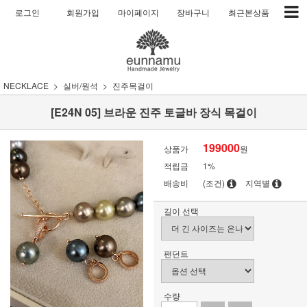
로그인
회원가입
마이페이지
장바구니
최근본상품
NECKLACE
실버/원석
진주목걸이
[E24N 05] 브라운 진주 토글바 장식 목걸이
199000
상품가
원
적립금
1%
배송비
(조건)
지역별
길이 선택
팬던트
수량