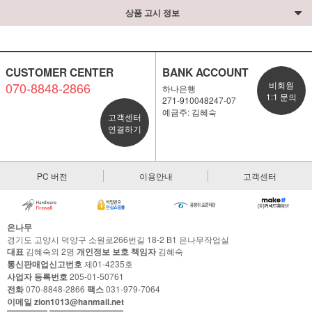
상품 고시 정보
CUSTOMER CENTER
BANK ACCOUNT
070-8848-2866
비회원
하나은행
1:1 문의
271-910048247-07
예금주: 김혜숙
고객센터
연결하기
PC 버전
이용안내
고객센터
은나무
경기도 고양시 덕양구 소원로266번길 18-2 B1 은나무작업실
대표
김혜숙외 2명
개인정보 보호 책임자
김혜숙
통신판매업신고번호
제01-4235호
사업자 등록번호
205-01-50761
전화
070-8848-2866
팩스
031-979-7064
이메일 zion1013@hanmail.net