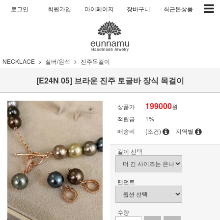
로그인
회원가입
마이페이지
장바구니
최근본상품
NECKLACE
실버/원석
진주목걸이
[E24N 05] 브라운 진주 토글바 장식 목걸이
199000
상품가
원
적립금
1%
배송비
(조건)
지역별
길이 선택
팬던트
수량