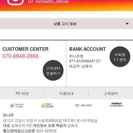
상품 고시 정보
CUSTOMER CENTER
BANK ACCOUNT
070-8848-2866
비회원
하나은행
1:1 문의
271-910048247-07
예금주: 김혜숙
고객센터
연결하기
PC 버전
이용안내
고객센터
은나무
경기도 고양시 덕양구 소원로266번길 18-2 B1 은나무작업실
대표
김혜숙외 2명
개인정보 보호 책임자
김혜숙
통신판매업신고번호
제01-4235호