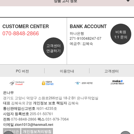
상품 고시 정보
CUSTOMER CENTER
BANK ACCOUNT
070-8848-2866
비회원
하나은행
1:1 문의
271-910048247-07
예금주: 김혜숙
고객센터
연결하기
PC 버전
이용안내
고객센터
은나무
경기도 고양시 덕양구 소원로266번길 18-2 B1 은나무작업실
대표
김혜숙외 2명
개인정보 보호 책임자
김혜숙
통신판매업신고번호
제01-4235호
사업자 등록번호
205-01-50761
전화
070-8848-2866
팩스
031-979-7064
이메일 zion1013@hanmail.net
이용약관
개인정보처리방침