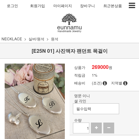
로그인
회원가입
마이페이지
장바구니
최근본상품
NECKLACE
실버/원석
원석
[E25N 01] 사진액자 팬던트 목걸이
269000
상품가
원
적립금
1%
배송비
(조건)
지역별
영문 이니
셜 각인
수량