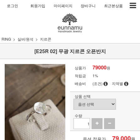
로그인
회원가입
마이페이지
장바구니
최근본상품
RING
실버/원석
지르콘
[E25R 02] 무광 지르콘 오픈반지
79000
상품가
원
적립금
1%
배송비
(조건)
지역별
상품 선택
수량
79,000
옵션 적용가
원