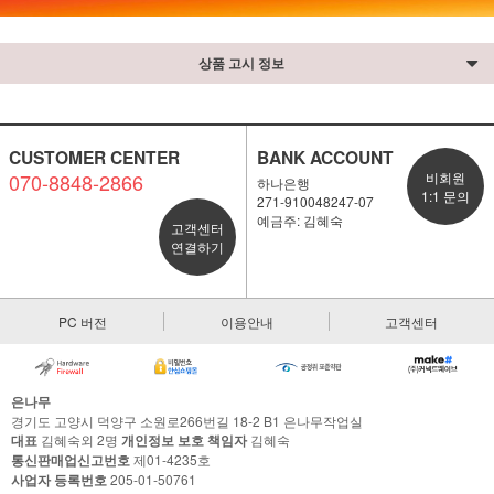
상품 고시 정보
CUSTOMER CENTER
BANK ACCOUNT
070-8848-2866
비회원
하나은행
1:1 문의
271-910048247-07
예금주: 김혜숙
고객센터
연결하기
PC 버전
이용안내
고객센터
은나무
경기도 고양시 덕양구 소원로266번길 18-2 B1 은나무작업실
대표
김혜숙외 2명
개인정보 보호 책임자
김혜숙
통신판매업신고번호
제01-4235호
사업자 등록번호
205-01-50761