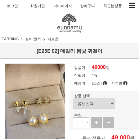
로그인
회원가입
마이페이지
장바구니
최근본상품
EARRING
실버/원석
지르콘
[E25E 02] 데일리 봄빛 귀걸이
49000
상품가
원
적립금
1%
배송비
(조건)
지역별
상품 선택
수량
49,000
옵션 적용가
원