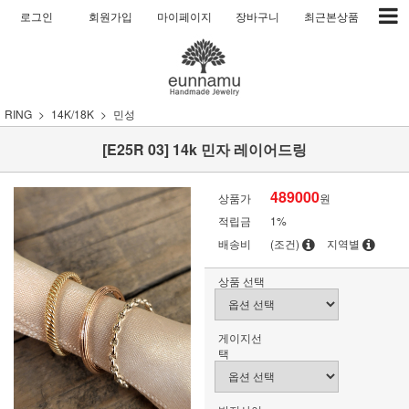
로그인
회원가입
마이페이지
장바구니
최근본상품
RING
14K/18K
민성
[E25R 03] 14k 민자 레이어드링
489000
상품가
원
적립금
1%
배송비
(조건)
지역별
상품 선택
게이지선
택