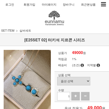
로그인
회원가입
마이페이지
장바구니
최근본상품
SET ITEM
실버세트
[E25SET 02] 터키석 지르콘 시리즈
49000
상품가
원
적립금
1%
배송비
(조건)
지역별
상품 선택
수량
49,000
옵션 적용가
원