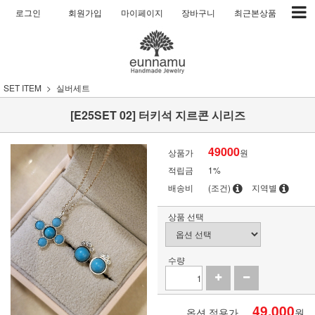
로그인
회원가입
마이페이지
장바구니
최근본상품
SET ITEM
실버세트
[E25SET 02] 터키석 지르콘 시리즈
49000
상품가
원
적립금
1%
배송비
(조건)
지역별
상품 선택
수량
49,000
옵션 적용가
원