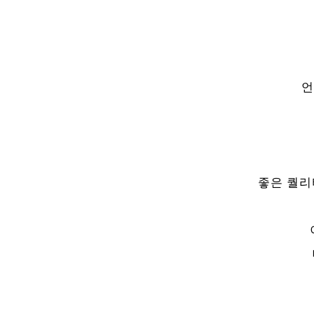
언
좋은 퀄리