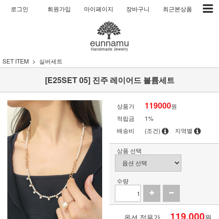
로그인
회원가입
마이페이지
장바구니
최근본상품
SET ITEM
실버세트
[E25SET 05] 진주 레이어드 볼륨세트
119000
상품가
원
적립금
1%
배송비
(조건)
지역별
상품 선택
수량
119,000
옵션 적용가
원