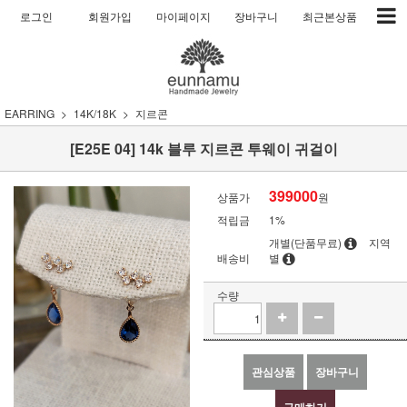
로그인
회원가입
마이페이지
장바구니
최근본상품
EARRING
14K/18K
지르콘
[E25E 04] 14k 블루 지르콘 투웨이 귀걸이
399000
상품가
원
적립금
1%
개별(단품무료)
지역
배송비
별
수량
관심상품
장바구니