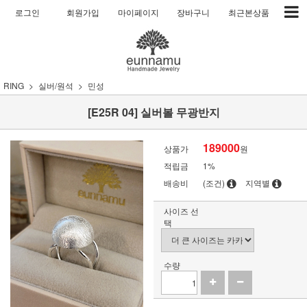
로그인
회원가입
마이페이지
장바구니
최근본상품
RING
실버/원석
민성
[E25R 04] 실버볼 무광반지
189000
상품가
원
적립금
1%
배송비
(조건)
지역별
사이즈 선
택
수량