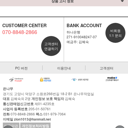
상품 고시 정보
CUSTOMER CENTER
BANK ACCOUNT
070-8848-2866
비회원
하나은행
1:1 문의
271-910048247-07
예금주: 김혜숙
고객센터
연결하기
PC 버전
이용안내
고객센터
은나무
경기도 고양시 덕양구 소원로266번길 18-2 B1 은나무작업실
대표
김혜숙외 2명
개인정보 보호 책임자
김혜숙
통신판매업신고번호
제01-4235호
사업자 등록번호
205-01-50761
전화
070-8848-2866
팩스
031-979-7064
이메일 zion1013@hanmail.net
이용약관
개인정보처리방침