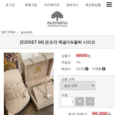
로그인
회원가입
마이페이지
장바구니
최근본상품
SET ITEM
실버세트
[E25SET 08] 은조각 목걸이&팔찌 시리즈
99000
상품가
원
적립금
1%
배송비
(조건)
지역별
상품 선택
수량
99,000
옵션 적용가
원