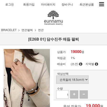
로그인
회원가입
마이페이지
장바구니
최근본상품
BRACELET
면끈팔찌
면끈
[E26B 01] 담수진주 매듭 팔찌
19000
상품가
원
적립금
1%
배송비
(조건)
지역별
색상선택
수량
19,000
옵션 적용가
원