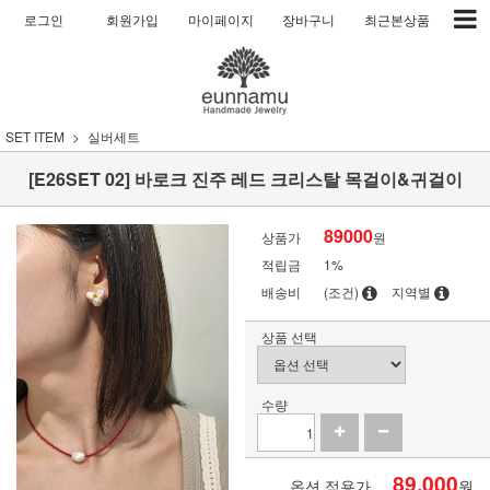
로그인
회원가입
마이페이지
장바구니
최근본상품
SET ITEM
실버세트
[E26SET 02] 바로크 진주 레드 크리스탈 목걸이&귀걸이
89000
상품가
원
적립금
1%
배송비
(조건)
지역별
상품 선택
수량
89,000
옵션 적용가
원