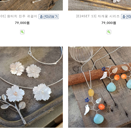
ET 01] 원터치 진주 귀걸이
[E24SET 13] 자개꽃 시리즈
79,000원
79,000원