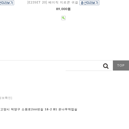
[E23SET 20] 베이직 지르콘 귀걸
89,000원
TOP
정보확인]
 고양시 덕양구 소원로266번길 18-2 B1 은나무작업실