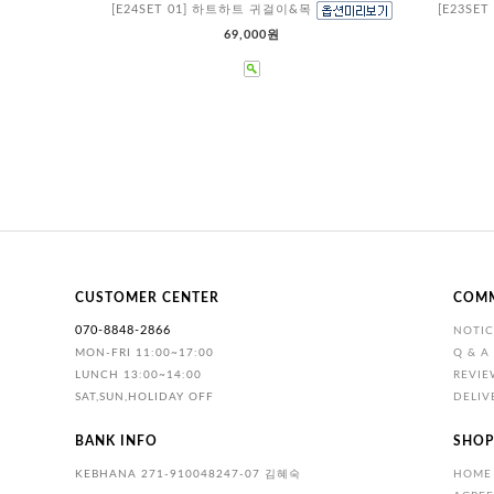
[E24SET 01] 하트하트 귀걸이&목
[E23SE
69,000원
CUSTOMER CENTER
COM
070-8848-2866
NOTIC
MON-FRI 11:00~17:00
Q & A
LUNCH 13:00~14:00
REVIE
SAT,SUN,HOLIDAY OFF
DELIV
BANK INFO
SHOP
KEBHANA 271-910048247-07 김혜숙
HOME