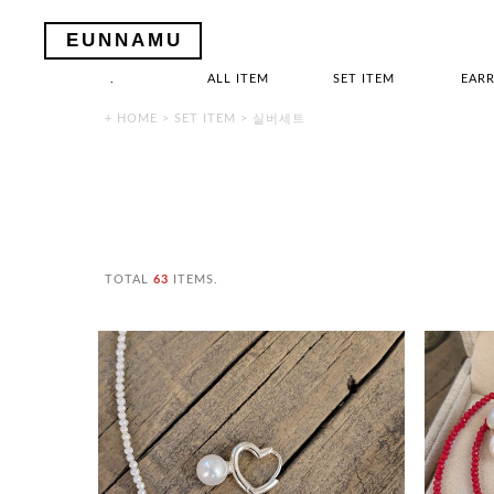
EUNNAMU
.
ALL ITEM
SET ITEM
EARR
+ HOME
>
SET ITEM
>
실버세트
TOTAL
63
ITEMS.