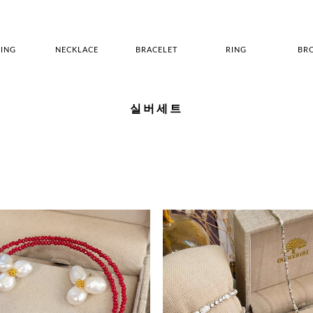
ING
NECKLACE
BRACELET
RING
BR
실버세트