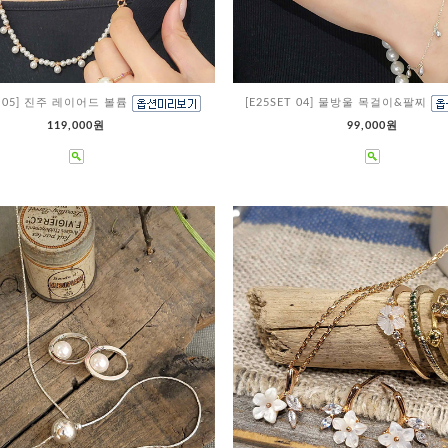
ET 05] 진주 레이어드 볼륨
[E25SET 04] 물방울 목걸이&팔찌
119,000원
99,000원