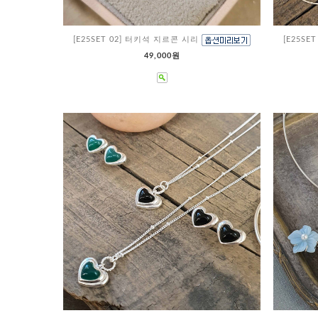
[E25SET 02] 터키석 지르콘 시리
[E25S
49,000원