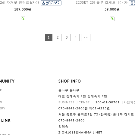
T 26] 자개꽃 팬던트&자개
[E23SET 25] 블루 칼세도니아 가
189,000원
59,000원
1
2
3
4
>>
MUNITY
SHOP INFO
E
은나무 은나무
대표 김혜숙외 2명 김혜숙외 2명
W
BUSINESS LICENSE
205-01-50761
[사업자
ERY
070-8848-2866읟 제01-4235호
서울 종로구 율곡로3길 72 (안국동) 은나무 경기도
 LINK
070-8848-2866
김혜숙
ZION1013@HANMAIL.NET