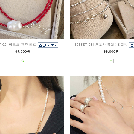
ET 02] 바로크 진주 레드
[E25SET 08] 은조각 목걸이&팔찌
89,000원
99,000원