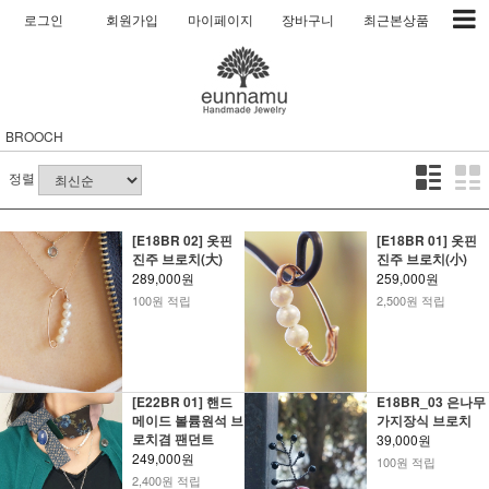
로그인
회원가입
마이페이지
장바구니
최근본상품
BROOCH
정렬
[E18BR 02] 옷핀
[E18BR 01] 옷핀
진주 브로치(大)
진주 브로치(小)
289,000원
259,000원
100원 적립
2,500원 적립
[E22BR 01] 핸드
E18BR_03 은나무
메이드 볼륨원석 브
가지장식 브로치
로치겸 팬던트
39,000원
249,000원
100원 적립
2,400원 적립