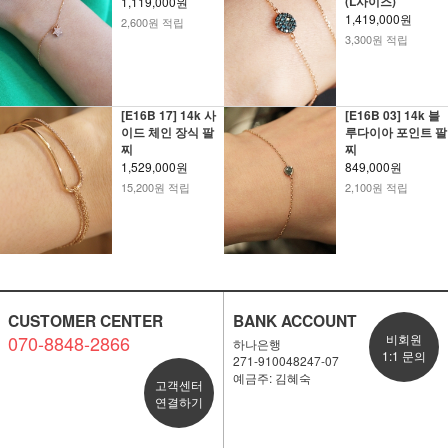
(L사이즈)
1,119,000원
1,419,000원
2,600원 적립
3,300원 적립
[E16B 17] 14k 사
[E16B 03] 14k 블
이드 체인 장식 팔
루다이아 포인트 팔
찌
찌
1,529,000원
849,000원
15,200원 적립
2,100원 적립
CUSTOMER CENTER
BANK ACCOUNT
070-8848-2866
비회원
하나은행
1:1 문의
271-910048247-07
예금주: 김혜숙
고객센터
연결하기