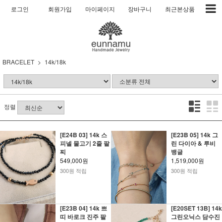
로그인
회원가입
마이페이지
장바구니
최근본상품
BRACELET
14k/18k
정렬
[E24B 03] 14k 스
[E23B 05] 14k 그
피넬 물고기 2줄 팔
린 다이아 & 루비
찌
뱅글
549,000원
1,519,000원
300원 적립
300원 적립
[E23B 04] 14k 쁘
[E20SET 13B] 14k
띠 바로크 진주 팔
그린오닉스 담수진