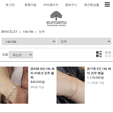
로그인
회원가입
마이페이지
장바구니
최근본상품
BRACELET
14k/18k
진주
정렬
[E23B 04] 14k 쁘
[E17B 27] 14k 쁘
띠 바로크 진주 팔
띠 진주 뱅글
찌
1,119,000원
849,000원
11,100원 적립
300원 적립