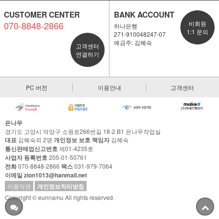
CUSTOMER CENTER
BANK ACCOUNT
070-8848-2866
비회원
하나은행
1:1 문의
271-910048247-07
예금주: 김혜숙
고객센터
연결하기
PC 버전
이용안내
고객센터
은나무
경기도 고양시 덕양구 소원로266번길 18-2 B1 은나무작업실
대표
김혜숙외 2명
개인정보 보호 책임자
김혜숙
통신판매업신고번호
제01-4235호
사업자 등록번호
205-01-50761
전화
070-8848-2866
팩스
031-979-7064
이메일 zion1013@hanmail.net
이용약관
개인정보처리방침
Copyright © eunnamu All rights reserved.