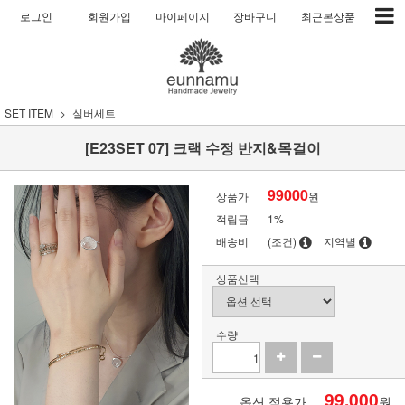
로그인
회원가입
마이페이지
장바구니
최근본상품
SET ITEM
실버세트
[E23SET 07] 크랙 수정 반지&목걸이
99000
상품가
원
적립금
1%
배송비
(조건)
지역별
상품선택
수량
99,000
옵션 적용가
원