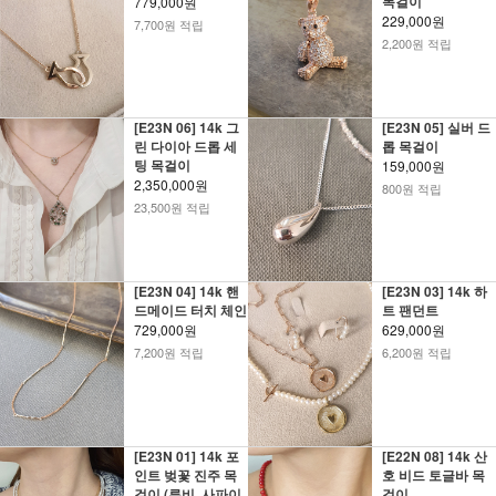
목걸이
779,000원
229,000원
7,700원 적립
2,200원 적립
[E23N 06] 14k 그
[E23N 05] 실버 드
린 다이아 드롭 세
롭 목걸이
팅 목걸이
159,000원
2,350,000원
800원 적립
23,500원 적립
[E23N 04] 14k 핸
[E23N 03] 14k 하
드메이드 터치 체인
트 팬던트
729,000원
629,000원
7,200원 적립
6,200원 적립
[E23N 01] 14k 포
[E22N 08] 14k 산
인트 벚꽃 진주 목
호 비드 토글바 목
걸이 (루비, 사파이
걸이