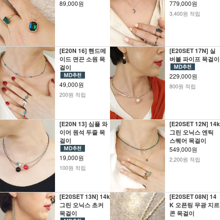
89,000원
779,000원
3,400원 적립
[E20N 16] 핸드메
[E20SET 17N] 실
이드 면끈 소원 목
버볼 파이프 목걸이
걸이
229,000원
49,000원
800원 적립
200원 적립
[E20N 13] 심플 와
[E20SET 12N] 14k
이어 원석 두줄 목
그린 오닉스 엔틱
걸이
스퀘어 목걸이
549,000원
19,000원
2,200원 적립
100원 적립
[E20SET 13N] 14k
[E20SET 08N] 14
그린 오닉스 초커
K 오픈링 무광 지르
목걸이
콘 목걸이