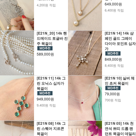
649,000원
4,200원 적립
6,400원 적립
[E21N_20] 14k 핸
[E21N 14] 14k 샴
드메이드 토글바 진
페인 골드 그레이
주 목걸이
다이아 포인트 십자
가
589,000원
849,000원
8,400원 적립
[E21N 11] 14k 그
[E21N 10] 실버 체
린 오닉스 십자가
인 초커 목걸이
목걸이
79,000원
949,000원
700원 적립
9,400원 적립
[E21N 08] 14k 그
[E21N 05] 14k 천
린 스퀘어 지르콘
연석 쁘띠 드롭 팬
목걸이
던트 목걸이 데일리