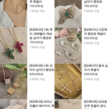
주 목걸이
십자가 팬던트
159,000원
769,000원
1,500원 적립
7,600원 적립
[E25N 02] 14k 루
[E25N 01] 사진액
비, 에메랄드 캐보
자 팬던트 목걸이
숑 십자가 팬던트
269,000원
759,000원
2,600원 적립
7,500원 적립
[E24N 08] 14k 빈
[E24N 07] 원석 십
티지 십자가 팬던트
자가 목걸이
639,000원
249,000원
6,300원 적립
2,400원 적립
[E24N 06] 라피스
[E24N 05] 브라운
라즐리 레이어드 목
진주 토글바 장식