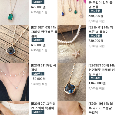
금 목걸이 입학 졸
업 선물
629,000원
6,200원 적립
559,000원
5,500원 적립
[E21SET_03] 14k
[E21N 01] 14k 지
그레이 런던블루 목
르콘 별 목걸이
걸이
739,000원
639,000원
7,300원 적립
6,300원 적립
[E20N 31] 캐럿 목
[E20SET 30N] 14k
걸이
런던블루 크로바 커
팅 목걸이
159,000원
1,049,000원
1,500원 적립
3,300원 적립
[E20N 20] 그린쿼
[E20N 19] 14k 블
츠 스퀘어 목걸이
루 다이아 초승달
목걸이