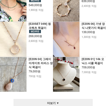
639,000원
549,000원
2,400원 적립
1,900원 적립
[E20SET 04N] 핑
[E20N 06] 가넷 장
크쿼츠 목걸이
식 나뭇가지 목걸이
139,000원
269,000원
1,300원 적립
2,600원 적립
[E20N 04] 그레이
[E20N 01] 14k 오
아게이트 라피스 장
닉스 서클 목걸이
식 목걸이
709,000원
79,000원
7,000원 적립
700원 적립
더보기 ▼