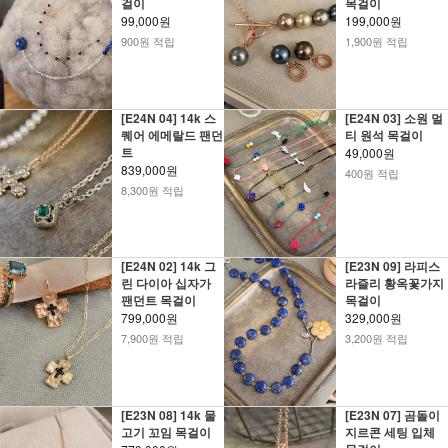
걸이
목걸이
99,000원
199,000원
900원 적립
1,900원 적립
[E24N 04] 14k 스
[E24N 03] 소원 멀
퀘어 에메랄드 팬던
티 원석 목걸이
트
49,000원
839,000원
400원 적립
8,300원 적립
[E24N 02] 14k 그
[E23N 09] 라피스
린 다이아 십자가
라즐리 황옥꽃가지
팬던트 목걸이
목걸이
799,000원
329,000원
7,900원 적립
3,200원 적립
[E23N 08] 14k 물
[E23N 07] 곰돌이
고기 꼬임 목걸이
지르콘 세팅 입체