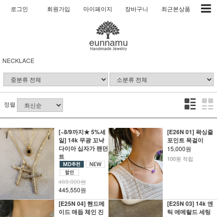
로그인
회원가입
마이페이지
장바구니
최근본상품
NECKLACE
정렬
[~8/9까지★ 5%세
[E26N 01] 왁싱줄
일] 14k 무광 꼬냑
포인트 목걸이
다이아 십자가 팬던
15,000원
트
100원 적립
469,000원
445,550원
[E25N 04] 핸드메
[E25N 03] 14k 엔
이드 매듭 체인 진
틱 에메랄드 세팅