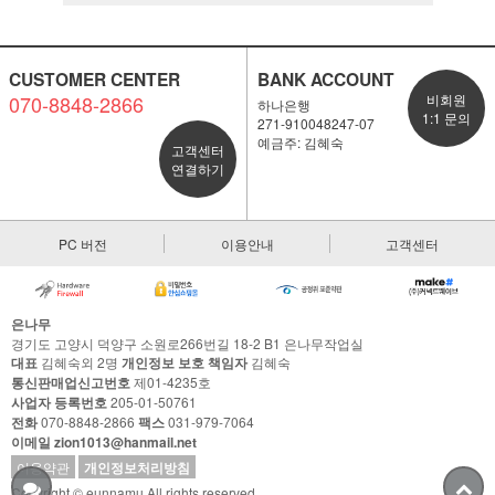
CUSTOMER CENTER
BANK ACCOUNT
070-8848-2866
비회원
하나은행
1:1 문의
271-910048247-07
예금주: 김혜숙
고객센터
연결하기
PC 버전
이용안내
고객센터
은나무
경기도 고양시 덕양구 소원로266번길 18-2 B1 은나무작업실
대표
김혜숙외 2명
개인정보 보호 책임자
김혜숙
통신판매업신고번호
제01-4235호
사업자 등록번호
205-01-50761
전화
070-8848-2866
팩스
031-979-7064
이메일 zion1013@hanmail.net
이용약관
개인정보처리방침
Copyright © eunnamu All rights reserved.