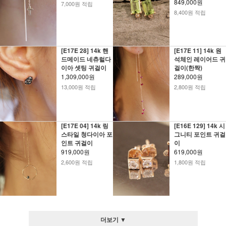
849,000원
7,000원 적립
8,400원 적립
[E17E 28] 14k 핸
[E17E 11] 14k 원
드메이드 네츄럴다
석체인 레이어드 귀
이아 셋팅 귀걸이
걸이(한짝)
1,309,000원
289,000원
13,000원 적립
2,800원 적립
[E17E 04] 14k 링
[E16E 129] 14k 시
스타일 청다이아 포
그니티 포인트 귀걸
인트 귀걸이
이
919,000원
619,000원
2,600원 적립
1,800원 적립
더보기 ▼