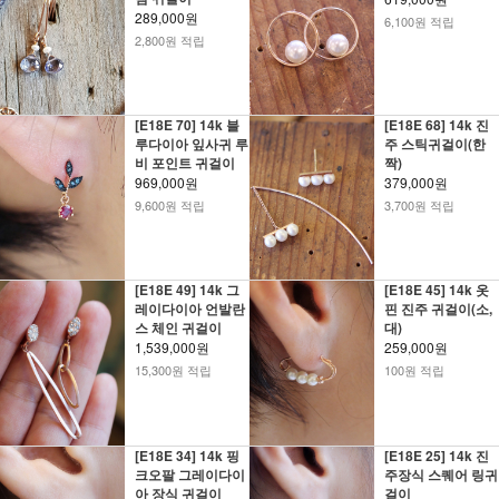
289,000원
6,100원 적립
2,800원 적립
[E18E 70] 14k 블
[E18E 68] 14k 진
루다이아 잎사귀 루
주 스틱귀걸이(한
비 포인트 귀걸이
짝)
969,000원
379,000원
9,600원 적립
3,700원 적립
[E18E 49] 14k 그
[E18E 45] 14k 옷
레이다이아 언발란
핀 진주 귀걸이(소,
스 체인 귀걸이
대)
1,539,000원
259,000원
15,300원 적립
100원 적립
[E18E 34] 14k 핑
[E18E 25] 14k 진
크오팔 그레이다이
주장식 스퀘어 링귀
아 장식 귀걸이
걸이