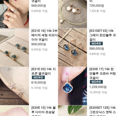
귀걸이
이
569,000원
729,000원
5,600원 적립
7,200원 적립
[E21E 16] 14k 3부
[E21SET 03] 14k
베이직 세팅 러프다
그레이 런던블루 귀
이아 귀걸이
걸이
909,000원
589,000원
9,000원 적립
5,800원 적립
[E21E 03] 14k 지
[E20E 17] 14k 런
르콘 별귀걸이
던블루 크로바 커팅
귀걸이
619,000원
1,239,000원
6,100원 적립
12,300원 적립
[E20E 15] 14k 블
[E20SET 12E] 14k
루 다이아 초승달
그린오닉스 엔틱 스