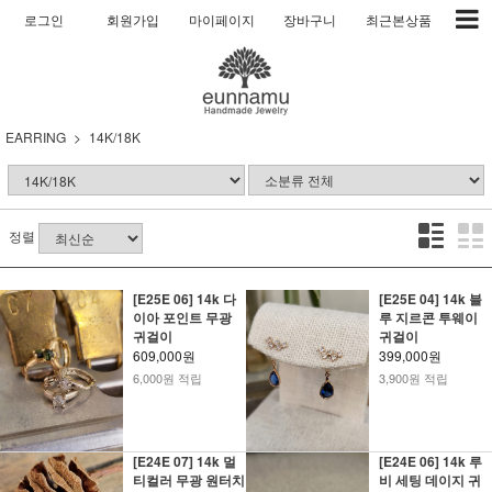
로그인
회원가입
마이페이지
장바구니
최근본상품
EARRING
14K/18K
정렬
[E25E 06] 14k 다
[E25E 04] 14k 블
이아 포인트 무광
루 지르콘 투웨이
귀걸이
귀걸이
609,000원
399,000원
6,000원 적립
3,900원 적립
[E24E 07] 14k 멀
[E24E 06] 14k 루
티컬러 무광 원터치
비 세팅 데이지 귀