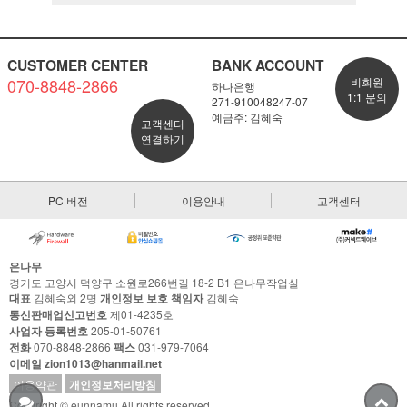
CUSTOMER CENTER
BANK ACCOUNT
070-8848-2866
비회원
하나은행
1:1 문의
271-910048247-07
예금주: 김혜숙
고객센터
연결하기
PC 버전
이용안내
고객센터
은나무
경기도 고양시 덕양구 소원로266번길 18-2 B1 은나무작업실
대표
김혜숙외 2명
개인정보 보호 책임자
김혜숙
통신판매업신고번호
제01-4235호
사업자 등록번호
205-01-50761
전화
070-8848-2866
팩스
031-979-7064
이메일 zion1013@hanmail.net
이용약관
개인정보처리방침
Copyright © eunnamu All rights reserved.