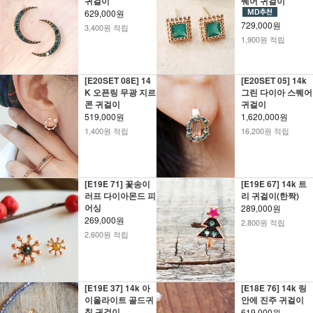
귀걸이
퀘어 귀걸이
629,000원
729,000원
3,400원 적립
1,900원 적립
[E20SET 08E] 14
[E20SET 05] 14k
K 오픈링 무광 지르
그린 다이아 스퀘어
콘 귀걸이
귀걸이
519,000원
1,620,000원
1,400원 적립
16,200원 적립
[E19E 71] 꽃송이
[E19E 67] 14k 트
러프 다이아몬드 피
리 귀걸이(한짝)
어싱
289,000원
269,000원
2,800원 적립
2,600원 적립
[E19E 37] 14k 아
[E18E 76] 14k 링
이올라이트 골드귀
안에 진주 귀걸이
침 귀걸이
619,000원