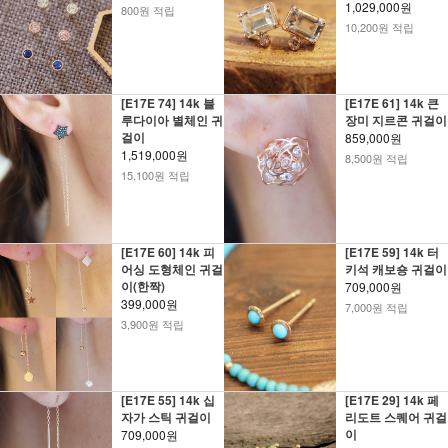
1,029,000원
800원 적립
10,200원 적립
[E17E 74] 14k 블
[E17E 61] 14k 큰
루다이아 별체인 귀
장미 지르콘 귀걸이
걸이
859,000원
1,519,000원
8,500원 적립
15,100원 적립
[E17E 60] 14k 피
[E17E 59] 14k 터
어싱 도형체인 귀걸
키석 캐보숑 귀걸이
이(한짝)
709,000원
399,000원
7,000원 적립
3,900원 적립
[E17E 55] 14k 십
[E17E 29] 14k 페
자가 스틱 귀걸이
리도트 스퀘어 귀걸
이
709,000원